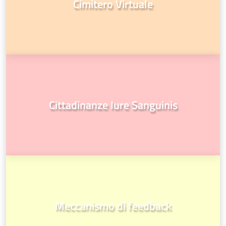
Cimitero Virtuale
Cittadinanze Iure Sanguinis
Meccanismo di feedback