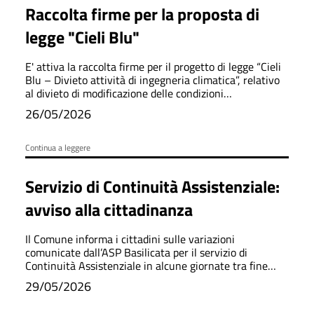
Raccolta firme per la proposta di
legge "Cieli Blu"
E' attiva la raccolta firme per il progetto di legge “Cieli
Blu – Divieto attività di ingegneria climatica”, relativo
al divieto di modificazione delle condizioni
meteorologiche tramite geoingegneria.La raccolta
26/05/2026
firme è aperta fino al 16 ottobre 2026.
Continua a leggere
Servizio di Continuità Assistenziale:
avviso alla cittadinanza
Il Comune informa i cittadini sulle variazioni
comunicate dall’ASP Basilicata per il servizio di
Continuità Assistenziale in alcune giornate tra fine
maggio e giugno 2026.
29/05/2026