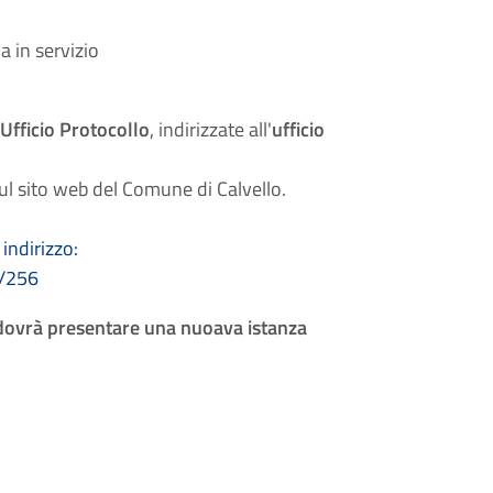
a in servizio
'
Ufficio Protocollo
, indirizzate all'
ufficio
 sul sito web del Comune di Calvello.
indirizzo:
o/256
non dovrà presentare una nuoava istanza