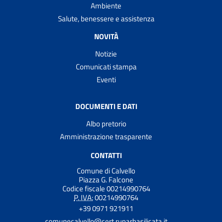
Ambiente
Salute, benessere e assistenza
NOVITÀ
Notizie
Comunicati stampa
Eventi
DOCUMENTI E DATI
Albo pretorio
Amministrazione trasparente
CONTATTI
Comune di Calvello
Piazza G. Falcone
Codice fiscale 00214990764
P. IVA:
00214990764
+39 0971 921911
comunecalvello@cert.ruparbasilicata.it