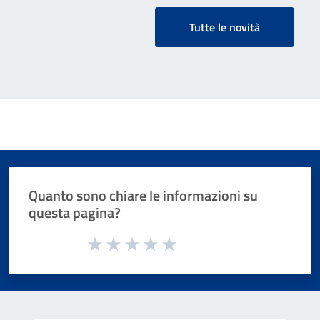
Tutte le novità
Quanto sono chiare le informazioni su
questa pagina?
Valuta da 1 a 5 stelle la pagina
Valuta 1 stelle su 5
Valuta 2 stelle su 5
Valuta 3 stelle su 5
Valuta 4 stelle su 5
Valuta 5 stelle su 5