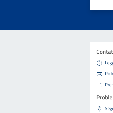
Contat
Legg
Rich
Pre
Proble
Segn