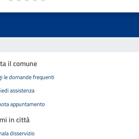
Valuta 1 stelle su 5
Valuta 2 stelle su 5
Valuta 3 stelle su 5
Valuta 4 stelle su 5
Valuta 5 stelle su 5
ta il comune
i le domande frequenti
iedi assistenza
nota appuntamento
mi in città
ala disservizio