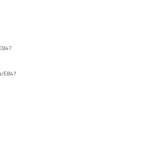
/E847
na/E847
o