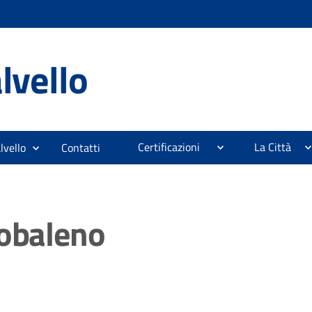
lvello
Certificazioni
La Città
lvello
Contatti
cobaleno