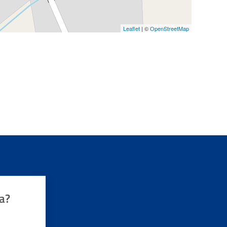
Leaflet
| ©
OpenStreetMap
a?